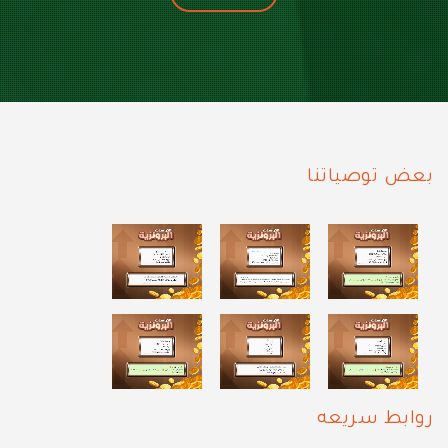
بعض توصياتنا
روابط سريعه