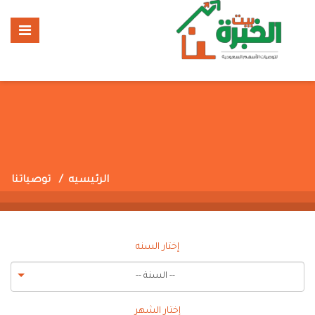
الرئيسيه
توصياتنا
إختار السنه
-- السنة --
إختار الشهر