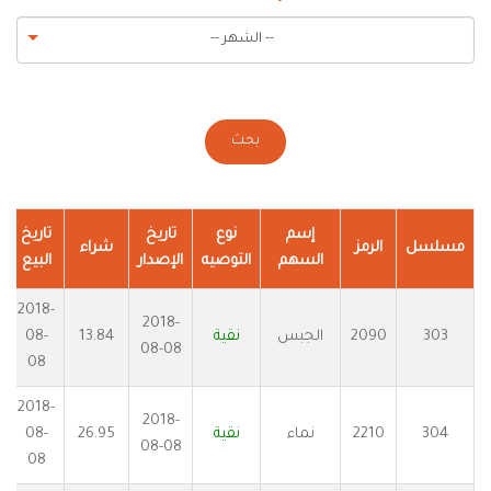
-- الشهر --
بحث
إسم
نوع
تاريخ
تاريخ
مسلسل
الرمز
شراء
السهم
التوصيه
الإصدار
البيع
2018-
2018-
303
2090
الجبس
نقية
13.84
08-
08-08
08
2018-
2018-
304
2210
نماء
نقية
26.95
08-
08-08
08