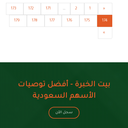
173
172
171
...
2
1
«
179
178
177
176
175
174
»
بيت الخبرة - أفضل توصيات
الأسهم السعودية
سجل الآن